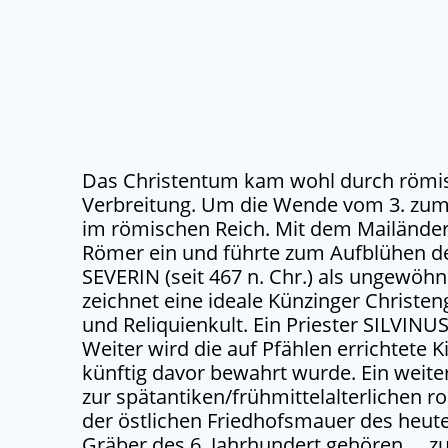
Das Christentum kam wohl durch römisc
Verbreitung. Um die Wende vom 3. zum 4
im römischen Reich. Mit dem Mailänder T
Römer ein und führte zum Aufblühen de
SEVERIN (seit 467 n. Chr.) als ungewöhn
zeichnet eine ideale Künzinger Christ
und Reliquienkult. Ein Priester SILVINU
Weiter wird die auf Pfählen errichtete
künftig davor bewahrt wurde. Ein weiter
zur spätantiken/frühmittelalterlichen 
der östlichen Friedhofsmauer des heut
Gräber des 6. Jahrhundert gehören … zu