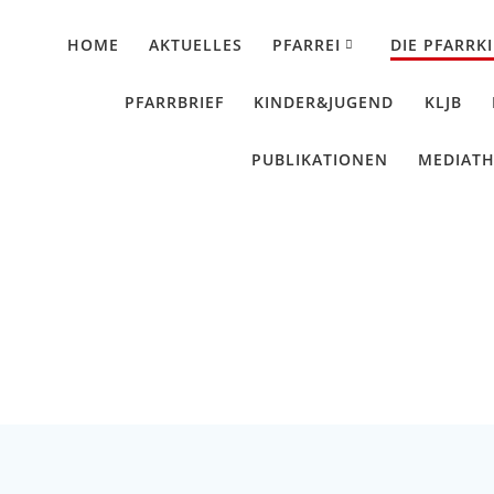
HOME
AKTUELLES
PFARREI
DIE PFARRK
PFARRBRIEF
KINDER&JUGEND
KLJB
PUBLIKATIONEN
MEDIAT
Kirche Künzing
Künzing - Wallerdorf - Forsthart