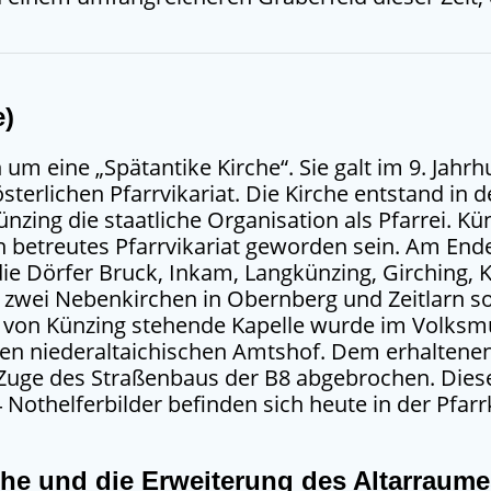
e)
 um eine „Spätantike Kirche“. Sie galt im 9. Jahr
terlichen Pfarrvikariat. Die Kirche entstand in d
nzing die staatliche Organisation als Pfarrei. Kü
rn betreutes Pfarrvikariat geworden sein. Am End
ie Dörfer Bruck, Inkam, Langkünzing, Girching, 
t zwei Nebenkirchen in Obernberg und Zeitlarn 
g von Künzing stehende Kapelle wurde im Volk
niederaltaichischen Amtshof. Dem erhaltenen A
 Zuge des Straßenbaus der B8 abgebrochen. Die
 Nothelferbilder befinden sich heute in der Pfarr
che und die Erweiterung des Altarraume