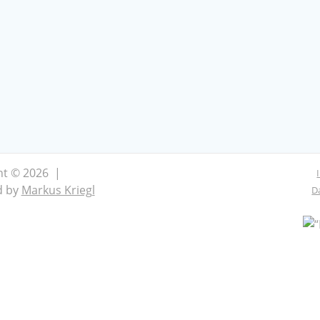
ht © 2026 |
d by
Markus Kriegl
D