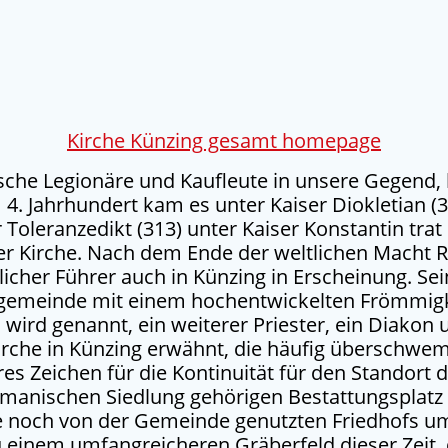
Kirche Künzing gesamt homepage
he Legionäre und Kaufleute in unsere Gegend, 
. Jahrhundert kam es unter Kaiser Diokletian (3
oleranzedikt (313) unter Kaiser Konstantin trat e
r Kirche. Nach dem Ende der weltlichen Macht R
licher Führer auch in Künzing in Erscheinung. Se
engemeinde mit einem hochentwickelten Frömmigke
S wird genannt, ein weiterer Priester, ein Diakon
 Kirche in Künzing erwähnt, die häufig übersch
es Zeichen für die Kontinuität für den Standort d
romanischen Siedlung gehörigen Bestattungsplatz
e noch von der Gemeinde genutzten Friedhofs um
 einem umfangreicheren Gräberfeld dieser Zeit, 