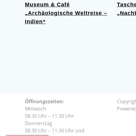
Museum & Café
Tasch
„Archäologische Weltreise –
„Nach
Indien“
Öffnungszeiten:
Copyrig
Mittwoch
Powere
08.30 Uhr – 11.30 Uhr
Donnerstag
08.30 Uhr – 11.30 Uhr und