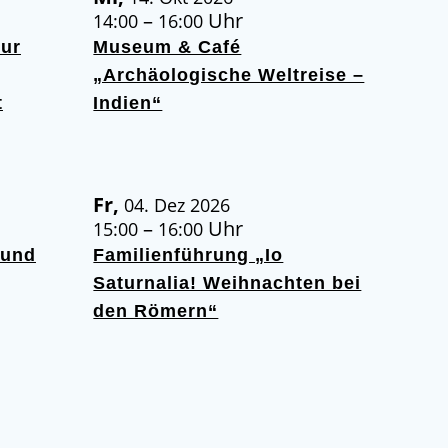
–
Uhr
14:00
16:00
zur
Museum & Café
„Archäologische Weltreise –
t
Indien“
Fr,
04. Dez 2026
–
Uhr
15:00
16:00
Hund
Familienführung „Io
Saturnalia! Weihnachten bei
den Römern“