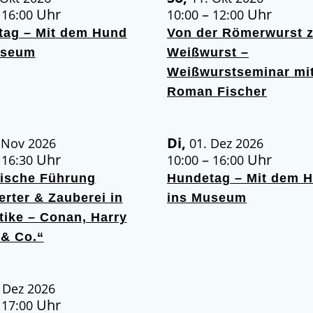
–
Uhr
–
Uhr
16:00
10:00
12:00
tag – Mit dem Hund
Von der Römerwurst 
useum
Weißwurst –
Weißwurstseminar mi
Roman Fischer
Di,
 Nov 2026
01. Dez 2026
–
Uhr
–
Uhr
16:30
10:00
16:00
rische Führung
Hundetag – Mit dem 
rter & Zauberei in
ins Museum
tike – Conan, Harry
 & Co.“
 Dez 2026
–
Uhr
17:00