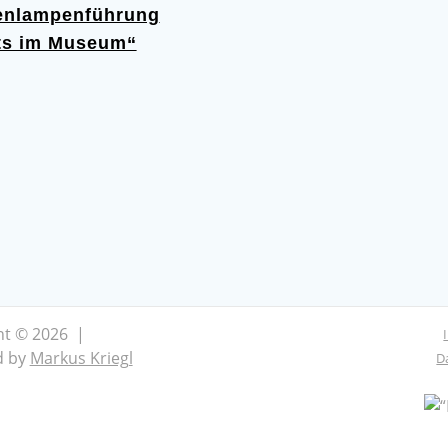
enlampenführung
ts im Museum“
ht © 2026 |
d by
Markus Kriegl
D