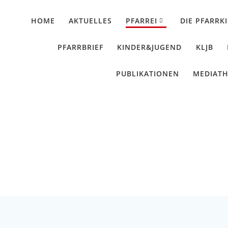
HOME
AKTUELLES
PFARREI
DIE PFARRK
PFARRBRIEF
KINDER&JUGEND
KLJB
PUBLIKATIONEN
MEDIAT
Museum Quintana
Künzing - Wallerdorf - Forsthart