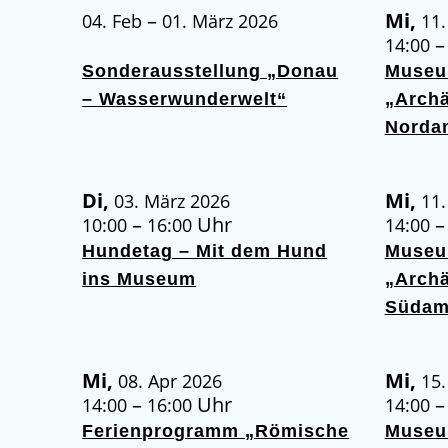
–
Mi,
04. Feb
01. März 2026
11.
14:00
Sonderausstellung „Donau
Museu
– Wasserwunderwelt“
„Archä
Norda
Di,
Mi,
03. März 2026
11.
–
Uhr
10:00
16:00
14:00
Hundetag – Mit dem Hund
Museu
ins Museum
„Archä
Südam
Mi,
Mi,
08. Apr 2026
15.
–
Uhr
14:00
16:00
14:00
Ferienprogramm „Römische
Museu