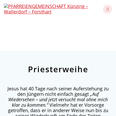
Skip
to
content
Priesterweihe
Künzing - Wallerdorf - Forsthart
Priesterweihe
Jesus hat 40 Tage nach seiner Auferstehung zu
den Jüngern nicht einfach gesagt
„Auf
Wiedersehen – und jetzt versucht mal ohne mich
klar zu kommen.“
Vielmehr hat er Vorsorge
getroffen, dass er in anderer Weise nun bis zu
seiner Wiederkunft am Ende der Zeiten