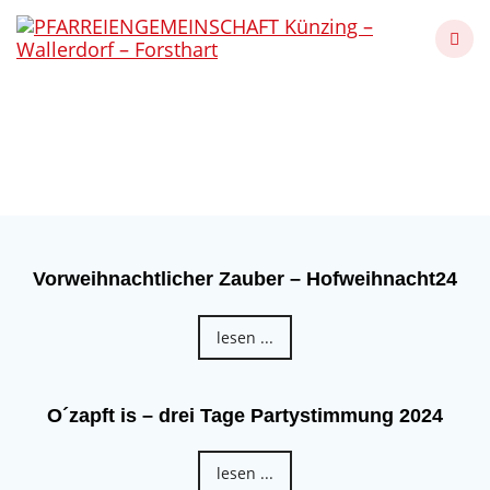
Skip
to
content
Presse
Künzing - Wallerdorf - Forsthart
Vorweihnachtlicher Zauber – Hofweihnacht24
lesen ...
O´zapft is – drei Tage Partystimmung 2024
lesen ...