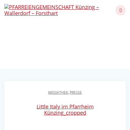
Skip
to
content
Little Italy im Pfarrheim
Künzing 2023
Künzing - Wallerdorf - Forsthart
MEDIATHEK
,
PRESSE
Little Italy im Pfarrheim
Künzing_cropped