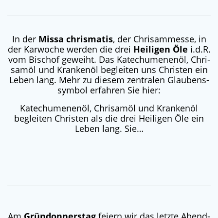
In der
Mis­sa chris­ma­tis
, der Chri­sam­mes­se, in
der Kar­wo­che wer­den die drei
Hei­li­gen Öle
i.d.R.
vom Bischof geweiht. Das Katechu­me­n­en­öl, Chri­
sam­öl und Kran­ken­öl beglei­ten uns Chris­ten ein
Leben lang. Mehr zu die­sem zen­tra­len Glau­bens­
sym­bol erfah­ren Sie hier:
Katechumenenöl, Chrisamöl und Krankenöl
begleiten Christen als die drei Heiligen Öle ein
Leben lang. Sie…
Am
Grün­don­ners­tag
fei­ern wir das letz­te Abend­