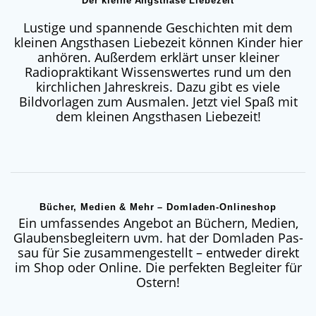
Der kleine Angsthase Liebezeit
Lustige und spannende Geschichten mit dem
kleinen Angsthasen Liebezeit können Kinder hier
anhören. Außerdem erklärt unser kleiner
Radiopraktikant Wissenswertes rund um den
kirchlichen Jahreskreis. Dazu gibt es viele
Bildvorlagen zum Ausmalen. Jetzt viel Spaß mit
dem kleinen Angsthasen Liebezeit!
Bücher, Medien & Mehr – Domladen-Onlineshop
Ein umfas­sen­des Ange­bot an Büchern, Medi­en,
Glau­bens­be­glei­tern uvm. hat der Dom­la­den Pas­
sau für Sie zusam­men­ge­stellt – ent­we­der direkt
im Shop oder Online. Die per­fek­ten Beglei­ter für
Ostern!