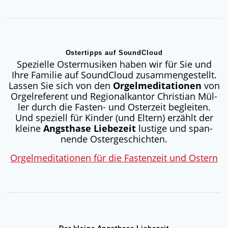
Ostertipps auf SoundCloud
Spe­zi­el­le Oster­mu­si­ken haben wir für Sie und
Ihre Fami­lie auf Sound­Cloud zusam­men­ge­stellt.
Las­sen Sie sich von den
Orgel­m­edi­ta­tio­nen
von
Orgel­re­fe­rent und Regio­nal­kan­tor Chris­ti­an Mül­
ler durch die Fas­ten- und Oster­zeit beglei­ten.
Und spe­zi­ell für Kin­der (und Eltern) erzählt der
klei­ne
Angst­ha­se Lie­be­zeit
lus­ti­ge und span­
nen­de Ostergeschichten.
Orgel­m­edi­ta­tio­nen für die Fas­ten­zeit und Ostern