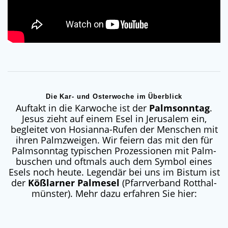
Die Kar- und Osterwoche im Überblick
Auf­takt in die Kar­wo­che ist der
Palm­sonn­tag
.
Jesus zieht auf einem Esel in Jeru­sa­lem ein,
beglei­tet von Hosi­an­na-Rufen der Men­schen mit
ihren Palm­zwei­gen. Wir fei­ern das mit den für
Palm­sonn­tag typi­schen Pro­zes­sio­nen mit Palm­
bu­schen und oft­mals auch dem Sym­bol eines
Esels noch heu­te. Legen­där bei uns im Bis­tum ist
der
Köß­lar­ner Pal­me­sel
(Pfarr­ver­band Rott­hal­
müns­ter). Mehr dazu erfah­ren Sie hier: