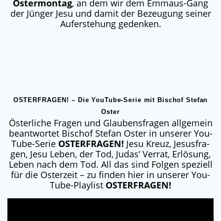
Oster­mon­tag
, an dem wir dem Emma­us-Gang
der Jün­ger Jesu und damit der Bezeu­gung sei­ner
Auf­er­ste­hung gedenken.
OSTERFRAGEN! – Die YouTube-Serie mit Bischof Stefan
Oster
Öster­li­che Fra­gen und Glau­bens­fra­gen all­ge­mein
beant­wor­tet Bischof Ste­fan Oster in unse­rer You­
Tube-Serie
OSTER­FRA­GEN
!
Jesu Kreuz, Jesus­fra­
gen, Jesu Leben, der Tod, Judas‘ Ver­rat, Erlö­sung,
Leben nach dem Tod. All das sind Fol­gen spe­zi­ell
für die Oster­zeit – zu fin­den hier in unse­rer You­
Tube-Play­list
OSTER­FRA­GEN
!