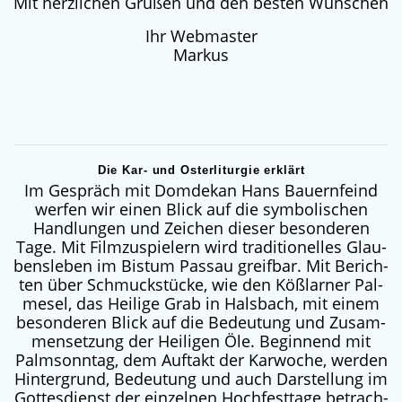
Mit herzlichen Grüßen und den besten Wünschen
Ihr Webmaster
Markus
Die Kar- und Osterliturgie erklärt
Im Gespräch mit Dom­de­kan Hans Bau­ern­feind
wer­fen wir einen Blick auf die sym­bo­li­schen
Hand­lun­gen und Zei­chen die­ser beson­de­ren
Tage. Mit Film­zu­spie­lern wird tra­di­tio­nel­les Glau­
bens­le­ben im Bis­tum Pas­sau greif­bar. Mit Berich­
ten über Schmuck­stü­cke, wie den Köß­lar­ner Pal­
me­sel, das Hei­li­ge Grab in Hals­bach, mit einem
beson­de­ren Blick auf die Bedeu­tung und Zusam­
men­set­zung der Hei­li­gen Öle. Begin­nend mit
Palm­sonn­tag, dem Auf­takt der Kar­wo­che, wer­den
Hin­ter­grund, Bedeu­tung und auch Dar­stel­lung im
Got­tes­dienst der ein­zel­nen Hoch­fest­ta­ge betrach­