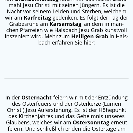
mahl Jesu Chris­ti mit sei­nen Jün­gern. Es ist die
Nacht vor sei­nem Lei­den und Ster­ben, wel­chem
wir am
Kar­frei­tag
geden­ken. Es folgt der Tag der
Gra­bes­ru­he am
Kar­sams­tag
, an dem in man­
chen Pfar­rei­en wie Hals­bach Jesu Grab kunst­voll
insze­niert wird. Mehr zum
Hei­li­gen Grab
in Hals­
bach erfah­ren Sie hier:
In der
Oster­nacht
fei­ern wir mit der Ent­zün­dung
des Oster­feu­ers und der Oster­ker­ze (Lumen
Chris­ti) Jesu Auf­er­ste­hung. Es ist der Höhe­punkt
des Kir­chen­jah­res und das Geheim­nis unse­res
Glau­bens, wel­ches wir am
Oster­sonn­tag
erneut
fei­ern. Und schließ­lich enden die Oster­ta­ge am