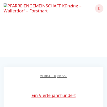
Skip
to
content
Ein Vierteljahrhundert
„Together & Friends“
Künzing - Wallerdorf - Forsthart
MEDIATHEK
,
PRESSE
Ein Vierteljahrhundert