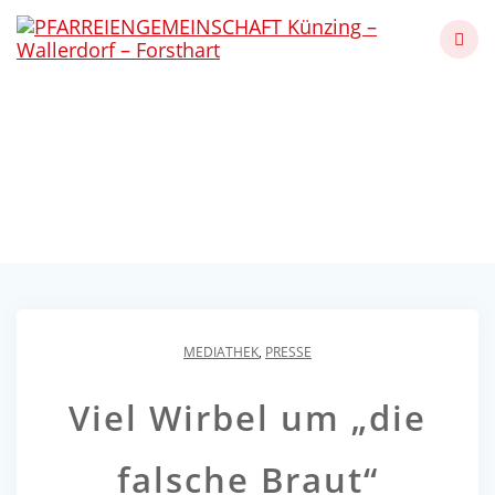
Skip
to
content
Viel Wirbel um „die
falsche Braut“
Künzing - Wallerdorf - Forsthart
MEDIATHEK
,
PRESSE
Viel Wirbel um „die
falsche Braut“