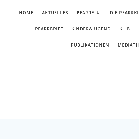
HOME
AKTUELLES
PFARREI
DIE PFARRK
PFARRBRIEF
KINDER&JUGEND
KLJB
PUBLIKATIONEN
MEDIAT
 „Generalprobe“ verz
Künzing - Wallerdorf - Forsthart