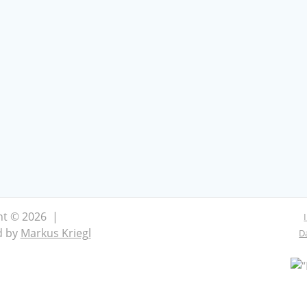
ht © 2026 |
d by
Markus Kriegl
D