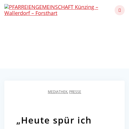
Skip
to
content
Kommunion in
Wallerdorf 2023
Künzing - Wallerdorf - Forsthart
MEDIATHEK
,
PRESSE
„Heute spür ich