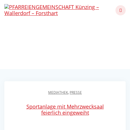
Skip
to
content
Segnung Sportanlage
Künzing
Künzing - Wallerdorf - Forsthart
MEDIATHEK
,
PRESSE
Sportanlage mit Mehrzwecksaal
feierlich eingeweiht