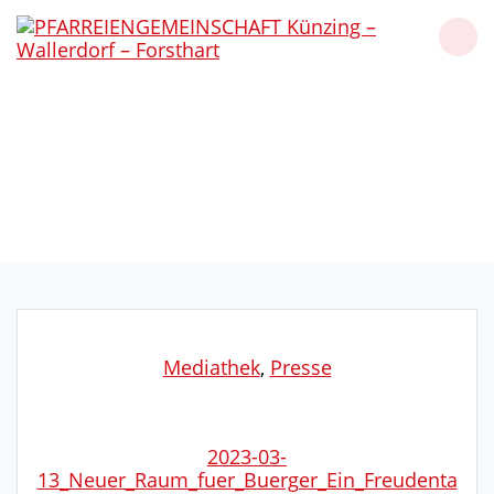
Skip
to
content
Neuer Raum für Bürger:
Ein Freudentag
Künzing - Wallerdorf - Forsthart
Mediathek
,
Presse
2023-03-
13_Neuer_Raum_fuer_Buerger_Ein_Freudenta