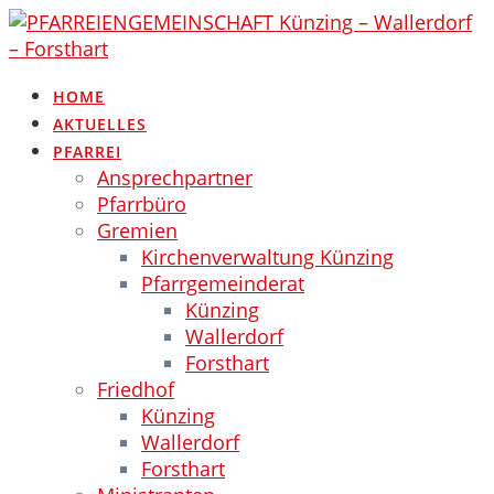
Skip
to
content
HOME
AKTUELLES
PFARREI
Ansprechpartner
Pfarrbüro
Gremien
Kirchenverwaltung Künzing
Pfarrgemeinderat
Künzing
Wallerdorf
Forsthart
Friedhof
Künzing
Wallerdorf
Forsthart