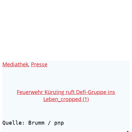
Feuerwehr Künzing ruft
Defi-Gruppe ins Leben
Künzing - Wallerdorf - Forsthart
Mediathek
,
Presse
Feuerwehr Künzing ruft Defi-Gruppe ins
Leben_cropped (1)
Quelle: Brumm / pnp