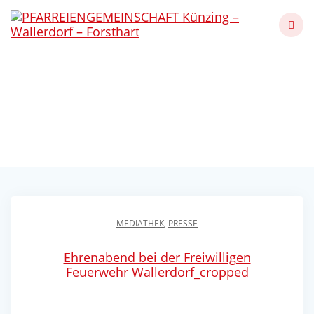
Skip
to
content
Ehrenabend bei der
FFW Wallerdorf 2023
Künzing - Wallerdorf - Forsthart
MEDIATHEK
,
PRESSE
Ehrenabend bei der Freiwilligen
Feuerwehr Wallerdorf_cropped