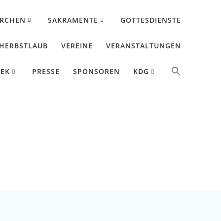
IRCHEN
SAKRAMENTE
GOTTESDIENSTE
HERBSTLAUB
VEREINE
VERANSTALTUNGEN
HEK
PRESSE
SPONSOREN
KDG
5. Jubiläum