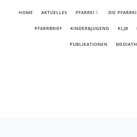
HOME
AKTUELLES
PFARREI
DIE PFARRK
PFARRBRIEF
KINDER&JUGEND
KLJB
PUBLIKATIONEN
MEDIAT
 Wallerdorf feiert 7
Künzing - Wallerdorf - Forsthart