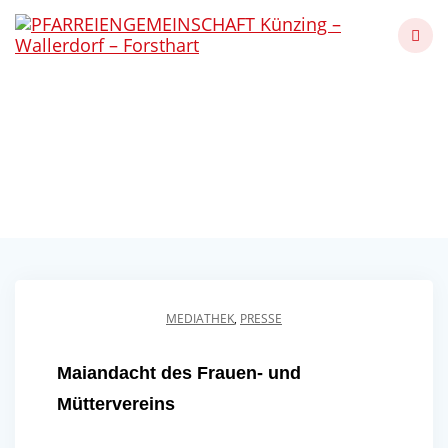
Skip
to
content
Maiandacht des Frauen-
und Müttervereins
Künzing - Wallerdorf - Forsthart
MEDIATHEK
,
PRESSE
Maiandacht des Frauen- und
Müttervereins