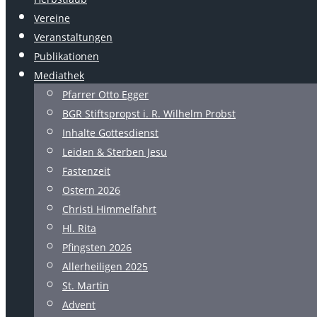
Vereine
Veranstaltungen
Publikationen
Mediathek
Pfarrer Otto Egger
BGR Stiftspropst i. R. Wilhelm Probst
Inhalte Gottesdienst
Leiden & Sterben Jesu
Fastenzeit
Ostern 2026
Christi Himmelfahrt
Hl. Rita
Pfingsten 2026
Allerheiligen 2025
St. Martin
Advent