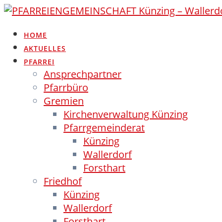
Skip
to
content
HOME
AKTUELLES
PFARREI
Ansprechpartner
Pfarrbüro
Gremien
Kirchenverwaltung Künzing
Pfarrgemeinderat
Künzing
Wallerdorf
Forsthart
Friedhof
Künzing
Wallerdorf
Forsthart