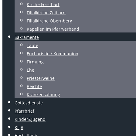
Kirche Forsthart
Filialkirche Zeitlarn
Filialkirche Obernberg
Kapellen im Pfarrverband
Sakramente
Taufe
Eucharistie / Kommunion
Firmung
Ehe
Priesterweihe
Beichte
Krankensalbung
Gottesdienste
Pfarrbrief
Kinder&Jugend
KLJB
Herbstlaub