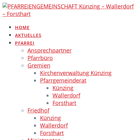
Skip
to
content
HOME
AKTUELLES
PFARREI
Ansprechpartner
Pfarrbüro
Gremien
Kirchenverwaltung Künzing
Pfarrgemeinderat
Künzing
Wallerdorf
Forsthart
Friedhof
Künzing
Wallerdorf
Forsthart