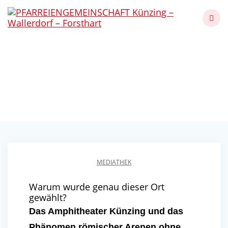
Skip
to
content
Amphitheater Künzing
und das Phänomen
Künzing - Wallerdorf - Forsthart
MEDIATHEK
Warum wurde genau dieser Ort
gewählt?
Das Amphitheater Künzing und das
Phänomen römischer Arenen ohne