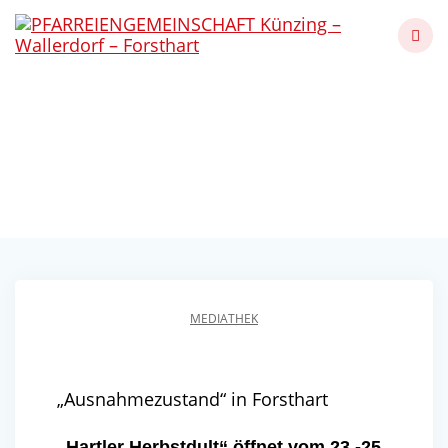
Skip
to
content
Ausnahmezustand in
Forsthart
Künzing - Wallerdorf - Forsthart
MEDIATHEK
„Ausnahmezustand“ in Forsthart
„Hartler Herbstdult“ öffnet vom 23.-25.