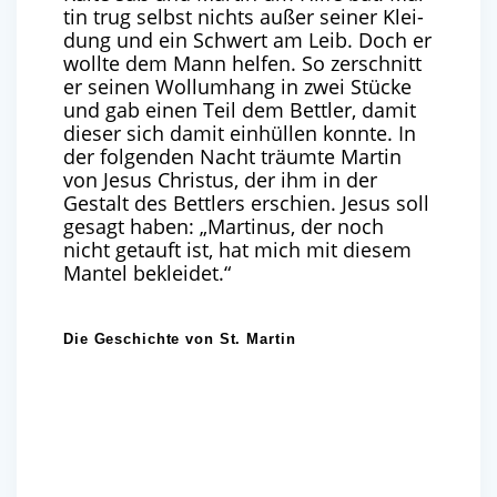
tin trug selbst nichts außer sei­ner Klei­
dung und ein Schwert am Leib. Doch er
woll­te dem Mann hel­fen. So zer­schnitt
er sei­nen Woll­um­hang in zwei Stü­cke
und gab einen Teil dem Bett­ler, damit
die­ser sich damit ein­hül­len konn­te. In
der fol­gen­den Nacht träum­te Mar­tin
von Jesus Chris­tus, der ihm in der
Gestalt des Bett­lers erschien. Jesus soll
gesagt haben: ​
„
Mar­ti­nus, der noch
nicht getauft ist, hat mich mit die­sem
Man­tel bekleidet.“
Die Geschichte von St. Martin