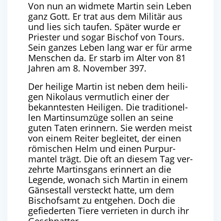
Von nun an wid­me­te Mar­tin sein Leben
ganz Gott. Er trat aus dem Mili­tär aus
und lies sich tau­fen. Spä­ter wur­de er
Pries­ter und sogar Bischof von Tours.
Sein gan­zes Leben lang war er für arme
Men­schen da. Er starb im Alter von
81
Jah­ren am
8
. Novem­ber
397
.
Der hei­li­ge Mar­tin ist neben dem hei­li­
gen Niko­laus ver­mut­lich einer der
bekann­tes­ten Hei­li­gen. Die tra­di­tio­nel­
len Mar­tins­um­zü­ge sol­len an sei­ne
guten Taten erin­nern. Sie wer­den meist
von einem Rei­ter beglei­tet, der einen
römi­schen Helm und einen Pur­pur­
man­tel trägt. Die oft an die­sem Tag ver­
zehr­te Mar­tins­gans erin­nert an die
Legen­de, wonach sich Mar­tin in einem
Gän­se­stall ver­steckt hat­te, um dem
Bischofs­amt zu ent­ge­hen. Doch die
gefie­der­ten Tie­re ver­rie­ten in durch ihr