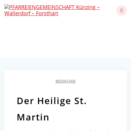
Skip
to
content
Der Heilige St. Martin
Künzing - Wallerdorf - Forsthart
MEDIATHEK
Der Heilige St.
Martin