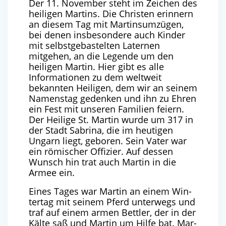
Der 11. November steht im Zeichen des
heiligen Martins. Die Christen erinnern
an diesem Tag mit Martinsumzügen,
bei denen insbesondere auch Kinder
mit selbstgebastelten Laternen
mitgehen, an die Legende um den
heiligen Martin. Hier gibt es alle
Informationen zu dem weltweit
bekannten Heiligen, dem wir an seinem
Namenstag gedenken und ihn zu Ehren
ein Fest mit unseren Familien feiern.
Der Hei­li­ge St. Mar­tin wur­de um
317
in
der Stadt Sabri­na, die im heu­ti­gen
Ungarn liegt, gebo­ren. Sein Vater war
ein römi­scher Offi­zier. Auf des­sen
Wunsch hin trat auch Mar­tin in die
Armee ein.
Eines Tages war Mar­tin an einem Win­
ter­tag mit sei­nem Pferd unter­wegs und
traf auf einem armen Bett­ler, der in der
Käl­te saß und Mar­tin um Hil­fe bat. Mar­