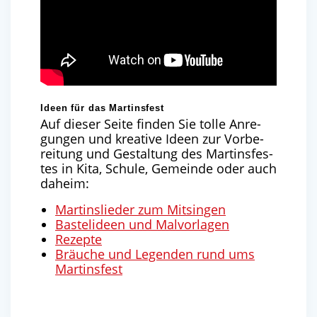
Ideen für das Martinsfest
Auf die­ser Sei­te fin­den Sie tol­le Anre­
gun­gen und krea­ti­ve Ideen zur Vor­be­
rei­tung und Gestal­tung des Mar­tins­fes­
tes in Kita, Schu­le, Gemein­de oder auch
daheim:
Mar­tins­lie­der zum Mitsingen
Bas­tel­ideen und Malvorlagen
Rezep­te
Bräu­che und Legen­den rund ums
Martinsfest