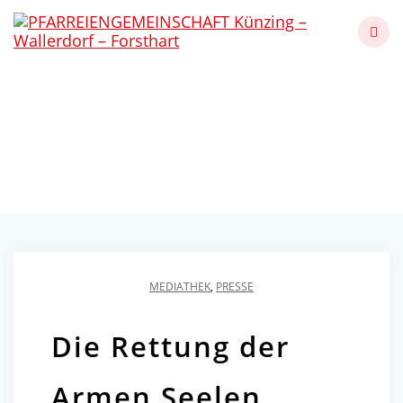
Skip
to
content
Die Rettung der Armen
Seelen
Künzing - Wallerdorf - Forsthart
MEDIATHEK
,
PRESSE
Die Rettung der
Armen Seelen