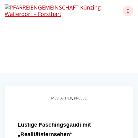
Skip
to
content
Lustige Faschingsgaudi
mit „Realitätsfernsehen“
Künzing - Wallerdorf - Forsthart
MEDIATHEK
,
PRESSE
Lustige Faschingsgaudi mit
„Realitätsfernsehen“