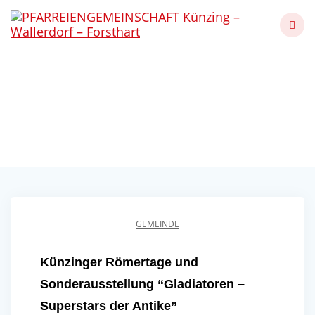
Skip
to
content
Künzinger Römertage
und Sonderausstellung
Künzing - Wallerdorf - Forsthart
GEMEINDE
Künzinger Römertage und
Sonderausstellung “Gladiatoren –
Superstars der Antike”