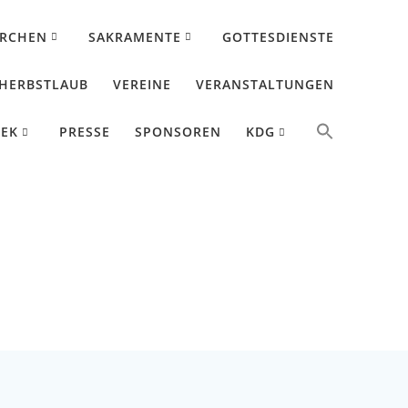
IRCHEN
SAKRAMENTE
GOTTESDIENSTE
HERBSTLAUB
VEREINE
VERANSTALTUNGEN
HEK
PRESSE
SPONSOREN
KDG
n Hartler“