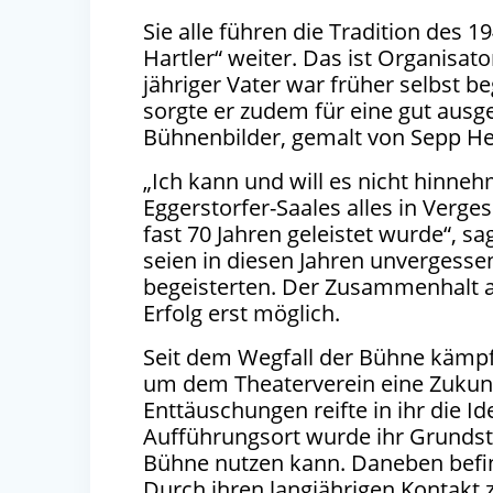
Sie alle führen die Tradition des 
Hartler“ weiter. Das ist Organisat
jähriger Vater war früher selbst b
sorgte er zudem für eine gut ausg
Bühnenbilder, gemalt von Sepp H
„Ich kann und will es nicht hinne
Eggerstorfer-Saales alles in Verges
fast 70 Jahren geleistet wurde“, s
seien in diesen Jahren unvergess
begeisterten. Der Zusammenhalt a
Erfolg erst möglich.
Seit dem Wegfall der Bühne kämpf
um dem Theaterverein eine Zukunf
Enttäuschungen reifte in ihr die I
Aufführungsort wurde ihr Grundst
Bühne nutzen kann. Daneben befind
Durch ihren langjährigen Kontakt z