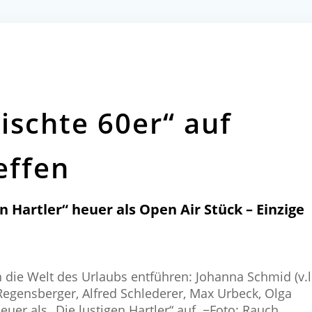
ischte 60er“ auf
effen
 Hartler“ heuer als Open Air Stück – Einzige
die Welt des Urlaubs entführen: Johanna Schmid (v.l.
Regensberger, Alfred Schlederer, Max Urbeck, Olga
er als „Die lustigen Hartler“ auf. −Foto: Rauch