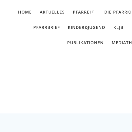
HOME
AKTUELLES
PFARREI
DIE PFARRK
PFARRBRIEF
KINDER&JUGEND
KLJB
PUBLIKATIONEN
MEDIAT
fführung der „Lustige
Künzing - Wallerdorf - Forsthart