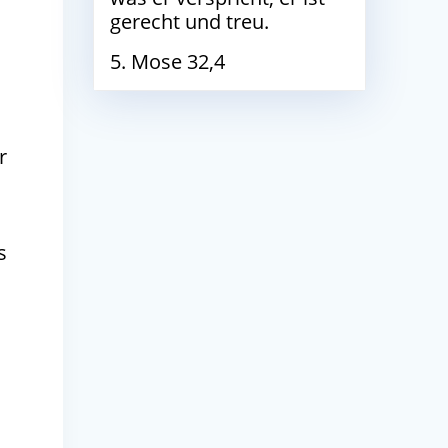
gerecht und treu.
5. Mose 32,4
r
s
t