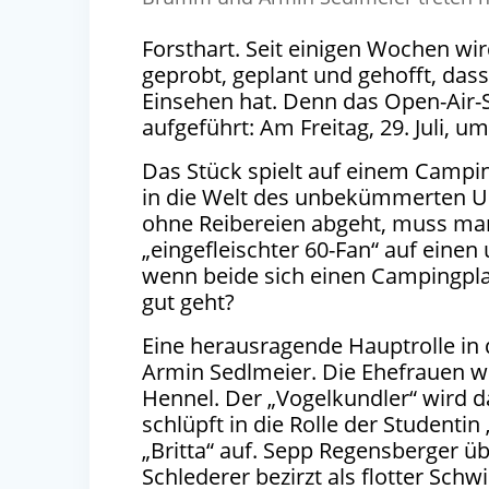
Forsthart.
Seit einigen Wochen wird
geprobt, geplant und gehofft, das
Einsehen hat. Denn das Open-Air-
aufgeführt: Am Freitag, 29. Juli, um
Das Stück spielt auf einem Campi
in die Welt des unbekümmerten Ur
ohne Reibereien abgeht, muss man
„eingefleischter 60-Fan“ auf einen 
wenn beide sich einen Campingplat
gut geht?
Eine herausragende Hauptrolle in
Armin Sedlmeier. Die Ehefrauen 
Hennel. Der „Vogelkundler“ wird 
schlüpft in die Rolle der Studenti
„Britta“ auf. Sepp Regensberger üb
Schlederer bezirzt als flotter Sc