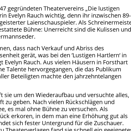
1947 gegründeten Theatervereins „Die lustigen
orin Evelyn Rauch wichtig, denn ihr inzwischen 89-
egeisterter Laienschauspieler. Als Schreinermeist
estattete Bühne: Unerreicht sind die Kulissen un
ermannseder.
hmen, dass nach Verkauf und Abriss des
senheit gerät, was bei den ’Lustigen Hartlern‘ in
agt Evelyn Rauch. Aus vielen Häusern in Forsthart
ene Talente hervorgegangen, die das Publikum
ller Beteiligten machte den jahrzehntelangen
t sie um den Wiederaufbau und versuchte alles,
t zu geben. Nach vielen Rückschlägen und
dee, es mal ohne Bühne zu versuchen. Als
ück erkoren, in dem man eine Erhöhung gut als
et sich fester Untergrund für die Zuschauer.
u Theaterverlagen fand sie schnell ein geeignete