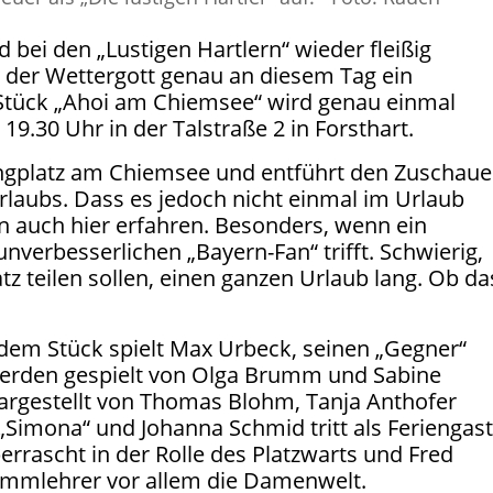
 bei den „Lustigen Hartlern“ wieder fleißig
s der Wettergott genau an diesem Tag ein
Stück „Ahoi am Chiemsee“ wird genau einmal
 19.30 Uhr in der Talstraße 2 in Forsthart.
ngplatz am Chiemsee und entführt den Zuschaue
laubs. Dass es jedoch nicht einmal im Urlaub
 auch hier erfahren. Besonders, wenn ein
unverbesserlichen „Bayern-Fan“ trifft. Schwierig,
z teilen sollen, einen ganzen Urlaub lang. Ob da
 dem Stück spielt Max Urbeck, seinen „Gegner“
werden gespielt von Olga Brumm und Sabine
dargestellt von Thomas Blohm, Tanja Anthofer
n „Simona“ und Johanna Schmid tritt als Feriengas
errascht in der Rolle des Platzwarts und Fred
hwimmlehrer vor allem die Damenwelt.