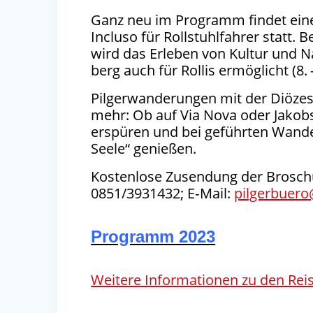
Ganz neu im Pro­gramm fin­det eine 
Inclu­so für Roll­stuhl­fah­rer statt. 
wird das Erle­ben von Kul­tur und 
berg auch für Rol­lis ermög­licht (
8
.
Pil­ger­wan­de­run­gen mit der Diö­ze­
mehr: Ob auf Via Nova oder Jakobs­
erspü­ren und bei geführ­ten Wan­de­
See­le“ genießen.
Kos­ten­lo­se Zusen­dung der Bro­schü­r
0851
/
3931432
; E‑Mail:
pilgerbuero@
Programm 2023
Wei­te­re Infor­ma­tio­nen zu den R