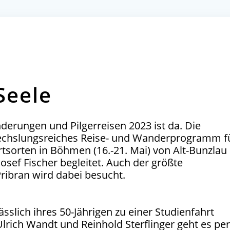
Seele
erungen und Pilgerreisen 2023 ist da. Die
abwechslungsreiches Reise- und Wanderprogramm f
rtsorten in Böhmen (16.-21. Mai) von Alt-Bunzlau
Josef Fischer begleitet. Auch der größte
ribran wird dabei besucht.
äss­lich ihres
50
-Jäh­ri­gen zu einer Stu­di­en­fahrt
lrich Wandt und Rein­hold Ster­f­lin­ger geht es pe