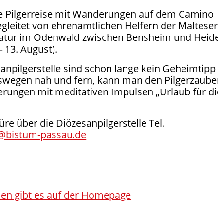
Pil­ger­rei­se mit Wan­de­run­gen auf dem Cami­no
Beglei­tet von ehren­amt­li­chen Hel­fern der Mal­te­ser
Natur im Oden­wald zwi­schen Bens­heim und Hei­de
 –
13
. August).
san­pil­ger­stel­le sind schon lan­ge kein Geheim­tipp
we­gen nah und fern, kann man den Pil­ger­zau­be
run­gen mit medi­ta­ti­ven Impul­sen ​
„
Urlaub für di
e über die Diö­ze­san­pil­ger­stel­le Tel.
​bistum-​passau.​de
ei­sen gibt es auf der Homepage