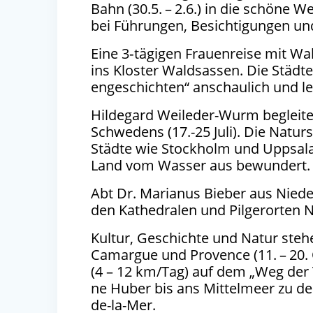
Bahn (
30
.
5
. –
2
.
6
.) in die schö­ne W
bei Füh­run­gen, Besich­ti­gun­gen 
Eine
3
‑tägigen Frau­en­rei­se mit Wa
ins Klos­ter Wald­sas­sen. Die Städ­
en­geschich­ten“ anschau­lich und le
Hil­de­gard Wei­le­der-Wurm beglei­te
Schwe­dens (
17
.-
25
Juli). Die Natur
Städ­te wie Stock­holm und Upp­sa­la
Land vom Was­ser aus bewundert.
Abt Dr. Maria­nus Bie­ber aus Nie­der­a
den Kathe­dra­len und Pil­ger­or­ten N
Kul­tur, Geschich­te und Natur ste­h
Camar­gue und Pro­vence (
11
. –
20
.
(
4
–
12
km/​Tag) auf dem ​
„
Weg der T
ne Huber bis ans Mit­tel­meer zu de
de-la-Mer.