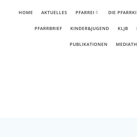
HOME
AKTUELLES
PFARREI
DIE PFARRK
PFARRBRIEF
KINDER&JUGEND
KLJB
PUBLIKATIONEN
MEDIAT
Urlaub für die Seele
Künzing - Wallerdorf - Forsthart