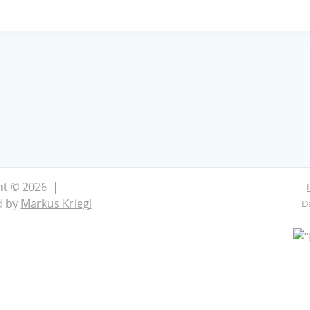
ht © 2026 |
d by
Markus Kriegl
D