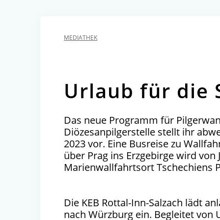
MEDIATHEK
Urlaub für die 
Das neue Programm für Pilgerwand
Diözesanpilgerstelle stellt ihr 
2023 vor. Eine Busreise zu Wallfah
über Prag ins Erzgebirge wird von 
Marienwallfahrtsort Tschechiens P
Die
KEB
Rot­tal-Inn-Salz­ach lädt anl
nach Würz­burg ein. Beglei­tet von U