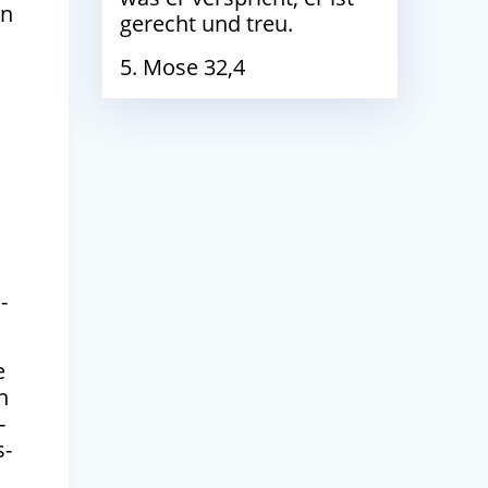
en
gerecht und treu.
5. Mose 32,4
n
­
e
n
­
s-