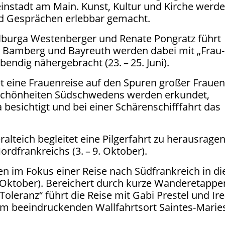
ein­stadt am Main. Kunst, Kul­tur und Kir­che wer­d
und Gesprä­chen erleb­bar gemacht.
l­bur­ga Wes­ten­ber­ger und Rena­te Pongratz führt
te Bam­berg und Bay­reuth wer­den dabei mit ​
„
Frau­
ben­dig näher­ge­bracht (
23
. –
25
. Juni).
t eine Frau­en­rei­se auf den Spu­ren gro­ßer Frau­e
­schön­hei­ten Süd­schwe­dens wer­den erkun­det,
 besich­tigt und bei einer Schä­ren­schiff­fahrt das
l­teich beglei­tet eine Pil­ger­fahrt zu her­aus­ra­gen
ord­frank­reichs (
3
. –
9
. Oktober).
en im Fokus einer Rei­se nach Süd­frank­reich in di
 Okto­ber). Berei­chert durch kur­ze Wan­deretap­pe
ole­ranz“ führt die Rei­se mit Gabi Pres­tel und Ire
m beein­dru­cken­den Wall­fahrts­ort Saintes-Marie