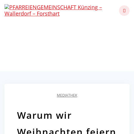
Skip
to
content
Warum wir Weihnachten
feiern
Künzing - Wallerdorf - Forsthart
MEDIATHEK
Warum wir
Weihnachten feiern