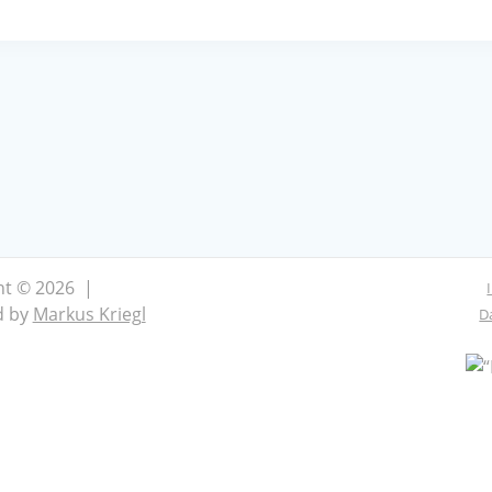
ht © 2026 |
d by
Markus Kriegl
D