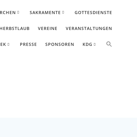
IRCHEN
SAKRAMENTE
GOTTESDIENSTE
HERBSTLAUB
VEREINE
VERANSTALTUNGEN
HEK
PRESSE
SPONSOREN
KDG
sthart 2022