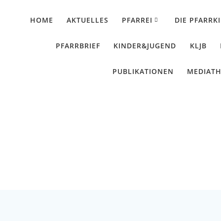
HOME
AKTUELLES
PFARREI
DIE PFARRK
PFARRBRIEF
KINDER&JUGEND
KLJB
PUBLIKATIONEN
MEDIAT
schmuck – Kirche For
Künzing - Wallerdorf - Forsthart