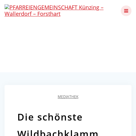
Skip
to
content
Die schönste
Wildbachklamm
Künzing - Wallerdorf - Forsthart
MEDIATHEK
Die schönste
Wildbachklamm