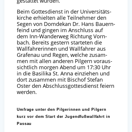
ge­stat­tet wurden.
Beim Got­tes­dienst in der Uni­ver­si­täts­
kir­che erhiel­ten alle Teil­neh­mer den
Segen von Dom­de­kan Dr. Hans Bau­ern­
feind und gin­gen im Anschluss auf
dem Inn-Wan­der­weg Rich­tung Vorn­
bach. Bereits ges­tern star­te­ten die
Wall­fah­re­rin­nen und Wall­fah­rer aus
Gra­fen­au und Regen, wel­che zusam­
men mit allen ande­ren Pil­gern vor­aus­
sicht­lich mor­gen Abend um
17
:
30
Uhr
in die Basi­li­ka St. Anna ein­zie­hen und
dort zusam­men mit Bischof Ste­fan
Oster den Abschluss­got­tes­dienst fei­ern
werden.
Umfrage unter den Pilgerinnen und Pilgern
kurz vor dem Start der Jugendfußwallfahrt in
Passau