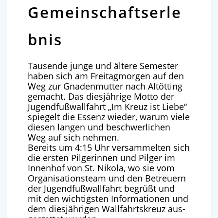
Gemeinschaftserle
bnis
Tausende junge und ältere Semester
haben sich am Freitagmorgen auf den
Weg zur Gnadenmutter nach Altötting
gemacht. Das diesjährige Motto der
Jugendfußwallfahrt „Im Kreuz ist Liebe“
spiegelt die Essenz wieder, warum viele
diesen langen und beschwerlichen
Weg auf sich nehmen.
Bereits um
4
:
15
Uhr ver­sam­mel­ten sich
die ers­ten Pil­ge­rin­nen und Pil­ger im
Innen­hof von St. Niko­la, wo sie vom
Orga­ni­sa­ti­ons­team und den Betreu­ern
der Jugend­fuß­wall­fahrt begrüßt und
mit den wich­tigs­ten Infor­ma­tio­nen und
dem dies­jäh­ri­gen Wall­fahrts­kreuz aus­