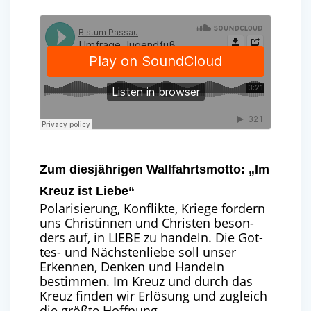
Zum diesjährigen Wallfahrtsmotto: „Im
Kreuz ist Liebe“
Pola­ri­sie­rung, Kon­flik­te, Krie­ge for­dern
uns Chris­tin­nen und Chris­ten beson­
ders auf, in
LIE­BE
zu han­deln. Die Got­
tes- und Nächs­ten­lie­be soll unser
Erken­nen, Den­ken und Han­deln
bestim­men. Im Kreuz und durch das
Kreuz fin­den wir Erlö­sung und zugleich
die größ­te Hoffnung.