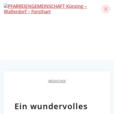
Skip
to
content
Ein wundervolles
Gemeinschaftserlebnis
Künzing - Wallerdorf - Forsthart
MEDIATHEK
Ein wundervolles