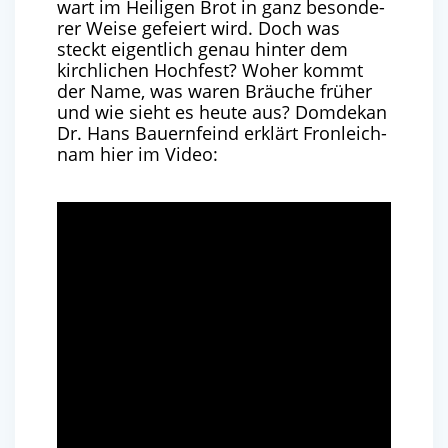
wart im Hei­li­gen Brot in ganz beson­de­
rer Wei­se gefei­ert wird. Doch was
steckt eigent­lich genau hin­ter dem
kirch­li­chen Hoch­fest? Woher kommt
der Name, was waren Bräu­che frü­her
und wie sieht es heu­te aus? Dom­de­kan
Dr. Hans Bau­ern­feind erklärt Fron­leich­
nam hier im Video: