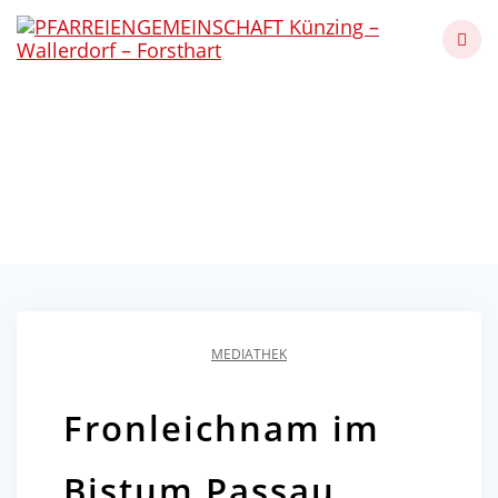
Skip
to
content
Fronleichnam im Bistum
Passau 2022
Künzing - Wallerdorf - Forsthart
MEDIATHEK
Fronleichnam im
Bistum Passau