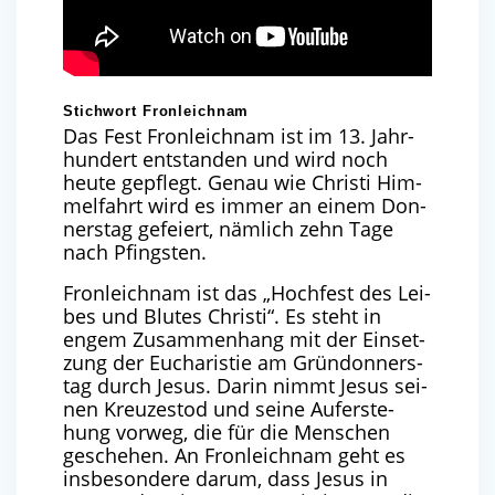
Stichwort Fronleichnam
Das Fest Fron­leich­nam ist im
13
. Jahr­
hun­dert ent­stan­den und wird noch
heu­te gepflegt. Genau wie Chris­ti Him­
mel­fahrt wird es immer an einem Don­
ners­tag gefei­ert, näm­lich zehn Tage
nach Pfingsten.
Fron­leich­nam ist das ​
„
Hoch­fest des Lei­
bes und Blu­tes Chris­ti“. Es steht in
engem Zusam­men­hang mit der Ein­set­
zung der Eucha­ris­tie am Grün­don­ners­
tag durch Jesus. Dar­in nimmt Jesus sei­
nen Kreu­zes­tod und sei­ne Auf­er­ste­
hung vor­weg, die für die Men­schen
gesche­hen. An Fron­leich­nam geht es
ins­be­son­de­re dar­um, dass Jesus in