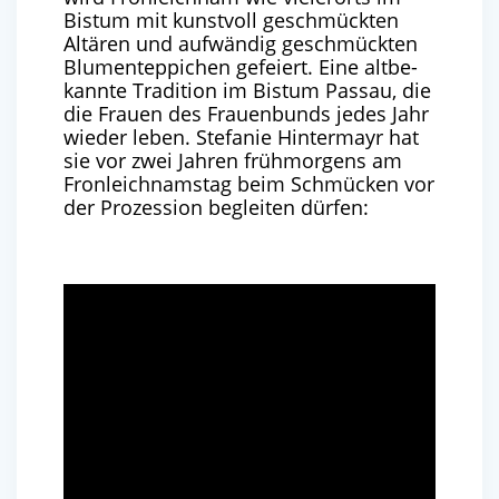
Bis­tum mit kunst­voll geschmück­ten
Altä­ren und auf­wän­dig geschmück­ten
Blu­men­tep­pi­chen gefei­ert. Eine alt­be­
kann­te Tra­di­ti­on im Bis­tum Pas­sau, die
die Frau­en des Frau­en­bunds jedes Jahr
wie­der leben. Ste­fa­nie Hin­ter­mayr hat
sie vor zwei Jah­ren früh­mor­gens am
Fron­leich­nams­tag beim Schmü­cken vor
der Pro­zes­si­on beglei­ten dürfen: