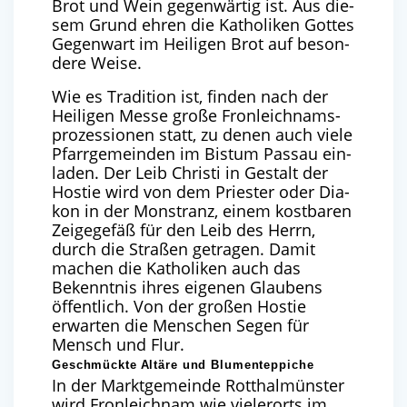
Brot und Wein gegen­wär­tig ist. Aus die­
sem Grund ehren die Katho­li­ken Got­tes
Gegen­wart im Hei­li­gen Brot auf beson­
de­re Weise.
Wie es Tra­di­ti­on ist, fin­den nach der
Hei­li­gen Mes­se gro­ße Fron­leich­nams­
pro­zes­sio­nen statt, zu denen auch vie­le
Pfarr­ge­mein­den im Bis­tum Pas­sau ein­
la­den. Der Leib Chris­ti in Gestalt der
Hos­tie wird von dem Pries­ter oder Dia­
kon in der Mons­tranz, einem kost­ba­ren
Zei­ge­ge­fäß für den Leib des Herrn,
durch die Stra­ßen getra­gen. Damit
machen die Katho­li­ken auch das
Bekennt­nis ihres eige­nen Glau­bens
öffent­lich. Von der gro­ßen Hos­tie
erwar­ten die Men­schen Segen für
Mensch und Flur.
Geschmückte Altäre und Blumenteppiche
In der Markt­ge­mein­de Rott­hal­müns­ter
wird Fron­leich­nam wie vie­ler­orts im