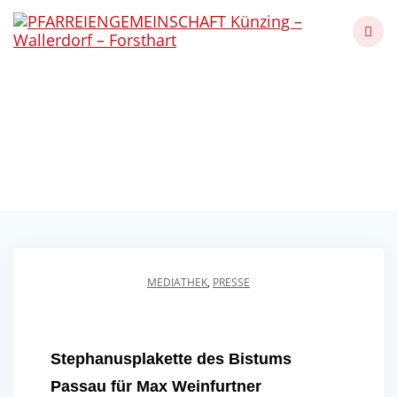
Skip
to
content
Stephanusplakette für
Max Weinfurtner
Künzing - Wallerdorf - Forsthart
MEDIATHEK
,
PRESSE
Stephanusplakette des Bistums
Passau für Max Weinfurtner