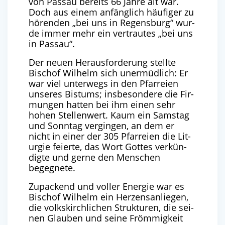
von Pas­sau bereits
66
Jah­re alt war.
Doch aus einem anfäng­lich häu­fi­ger zu
hören­den ​
„
bei uns in Regens­burg“ wur­
de immer mehr ein ver­trau­tes ​
„
bei uns
in Passau“.
Der neu­en Her­aus­for­de­rung stell­te
Bischof Wil­helm sich uner­müd­lich: Er
war viel unter­wegs in den Pfar­rei­en
unse­res Bis­tums; ins­be­son­de­re die Fir­
mun­gen hat­ten bei ihm einen sehr
hohen Stel­len­wert. Kaum ein Sams­tag
und Sonn­tag ver­gin­gen, an dem er
nicht in einer der
305
Pfar­rei­en die Lit­
ur­gie fei­er­te, das Wort Got­tes ver­kün­
dig­te und ger­ne den Men­schen
begegnete.
Zupa­ckend und vol­ler Ener­gie war es
Bischof Wil­helm ein Her­zens­an­lie­gen,
die volks­kirch­li­chen Struk­tu­ren, die sei­
nen Glau­ben und sei­ne Fröm­mig­keit