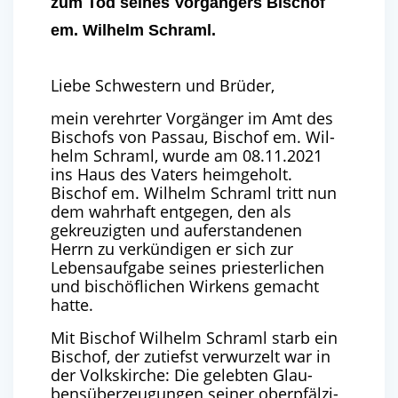
zum Tod seines Vorgängers Bischof
em. Wilhelm Schraml.
Lie­be Schwes­tern und Brüder,
mein ver­ehr­ter Vor­gän­ger im Amt des
Bischofs von Pas­sau, Bischof em. Wil­
helm Schraml, wur­de am
08
.
11
.
2021
ins Haus des Vaters heim­ge­holt.
Bischof em. Wil­helm Schraml tritt nun
dem wahr­haft ent­ge­gen, den als
gekreu­zig­ten und auf­er­stan­de­nen
Herrn zu ver­kün­di­gen er sich zur
Lebens­auf­ga­be sei­nes pries­ter­li­chen
und bischöf­li­chen Wir­kens gemacht
hatte.
Mit Bischof Wil­helm Schraml starb ein
Bischof, der zutiefst ver­wur­zelt war in
der Volks­kir­che: Die geleb­ten Glau­
bens­über­zeu­gun­gen sei­ner ober­pfäl­zi­