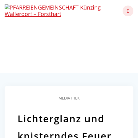
Skip
to
content
Lichterglanz und
knisterndes Feuer
Künzing - Wallerdorf - Forsthart
MEDIATHEK
Lichterglanz und
knisterndes Feuer