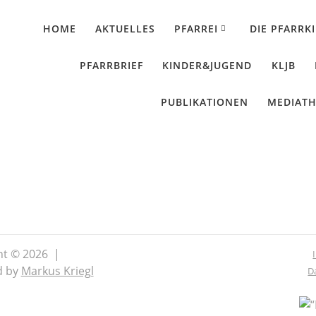
HOME
AKTUELLES
PFARREI
DIE PFARRK
PFARRBRIEF
KINDER&JUGEND
KLJB
PUBLIKATIONEN
MEDIAT
ntag der Barmherzig
ht © 2026 |
d by
Markus Kriegl
D