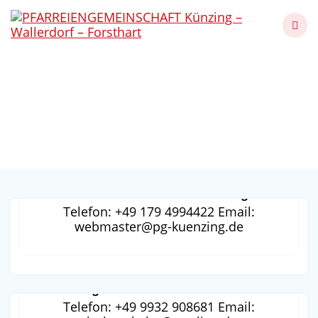
Skip
to
content
Kategorie:
Ansprechpartner
Künzing - Wallerdorf - Forsthart
IT Administrator Markus Kriegl
Telefon: +49 179 4994422 Email:
webmaster@pg-kuenzing.de
Regionalkantor Claus Kuhn
Telefon: +49 9932 908681 Email: