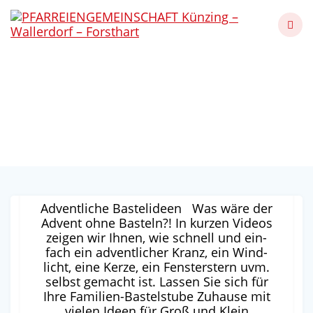
Skip
to
content
Kategorie:
Weihnachtstipps
Künzing - Wallerdorf - Forsthart
Adventliche Bastelideen
Adventliche Bastelideen Was wäre der
Advent ohne Bas­teln?! In kur­zen Vide­os
zei­gen wir Ihnen, wie schnell und ein­
fach ein advent­li­cher Kranz, ein Wind­
licht, eine Ker­ze, ein Fens­ter­stern uvm.
selbst gemacht ist. Las­sen Sie sich für
Ihre Fami­li­en-Bas­tel­stu­be Zuhau­se mit
vie­len Ideen für Groß und Klein