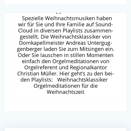
Weihnachtstipps auf SoundCloud
Spe­zi­el­le Weih­nachts­mu­si­ken haben
wir für Sie und Ihre Fami­lie auf Sound­
Cloud in diver­sen Play­lists zusam­men­
ge­stellt. Die Weih­nachts­klas­si­ker von
Dom­ka­pell­meis­ter Andre­as Unter­gug­
gen­ber­ger laden Sie zum Mit­sin­gen ein.
Oder Sie lau­schen in stil­len Momen­ten
ein­fach den Orgel­me­di­ta­tio­nen von
Orgel­re­fe­rent und Regio­nal­kan­tor
Chris­ti­an Mül­ler. Hier geht’s zu den bei­
den Playlists: Weih­nachts­klas­si­ker
Orgel­me­di­ta­tio­nen für die
Weihnachtszeit