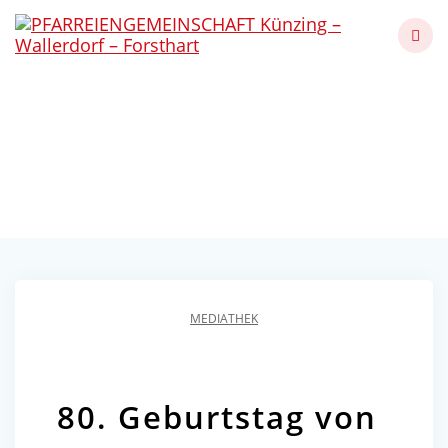
Skip
to
content
80. Geburtstag von
Franz Altmann
Künzing - Wallerdorf - Forsthart
MEDIATHEK
80. Geburtstag von