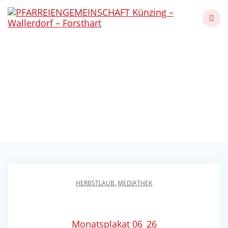
Skip
to
content
Ausflug zur
Woidsiederei in
Schweinhütt
Künzing - Wallerdorf - Forsthart
HERBSTLAUB
,
MEDIATHEK
Monatsplakat 06_26