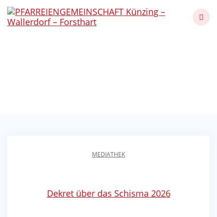
Skip
to
content
Dekret zur
Kirchenspaltung
Künzing - Wallerdorf - Forsthart
MEDIATHEK
Dekret über das Schisma 2026