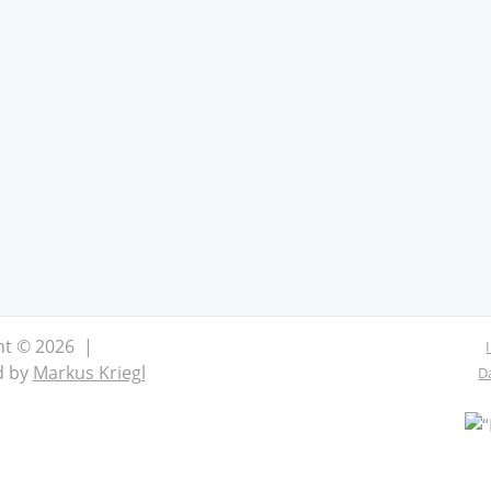
ht © 2026 |
d by
Markus Kriegl
D