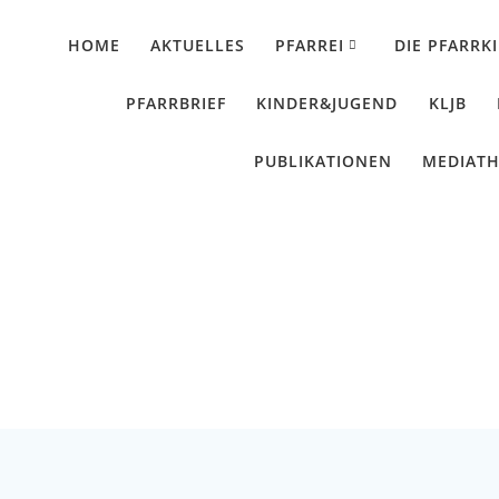
HOME
AKTUELLES
PFARREI
DIE PFARRK
PFARRBRIEF
KINDER&JUGEND
KLJB
PUBLIKATIONEN
MEDIAT
 Nikolaus kommt – 
Künzing - Wallerdorf - Forsthart