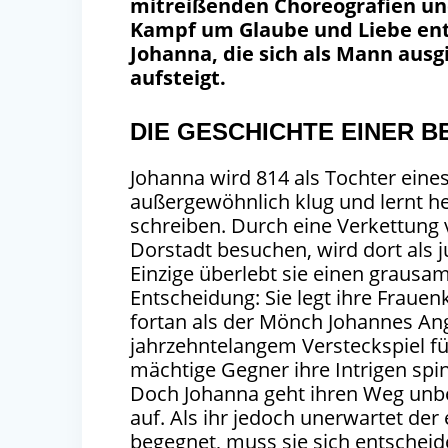
mitreißenden Choreografien un
Kampf um Glaube und Liebe entf
Johanna, die sich als Mann aus
aufsteigt.
DIE GESCHICHTE EINER 
Johanna wird 814 als Tochter eine
außergewöhnlich klug und lernt he
schreiben. Durch eine Verkettung 
Dorstadt besuchen, wird dort als j
Einzige überlebt sie einen grausa
Entscheidung: Sie legt ihre Frauen
fortan als der Mönch Johannes Ang
jahrzehntelangem Versteckspiel f
mächtige Gegner ihre Intrigen spi
Doch Johanna geht ihren Weg unbei
auf. Als ihr jedoch unerwartet der
begegnet, muss sie sich entschei