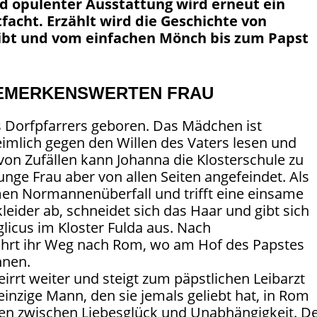
d opulenter Ausstattung wird erneut ein
acht. Erzählt wird die Geschichte von
gibt und vom einfachen Mönch bis zum Papst
BEMERKENSWERTEN FRAU
s Dorfpfarrers geboren. Das Mädchen ist
imlich gegen den Willen des Vaters lesen und
von Zufällen kann Johanna die Klosterschule zu
unge Frau aber von allen Seiten angefeindet. Als
men Normannenüberfall und trifft eine einsame
kleider ab, schneidet sich das Haar und gibt sich
licus im Kloster Fulda aus. Nach
ührt ihr Weg nach Rom, wo am Hof des Papstes
nnen.
rrt weiter und steigt zum päpstlichen Leibarzt
 einzige Mann, den sie jemals geliebt hat, in Rom
den zwischen Liebesglück und Unabhängigkeit. D