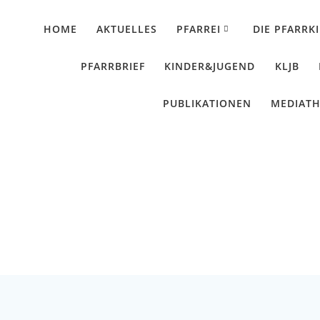
HOME
AKTUELLES
PFARREI
DIE PFARRK
PFARRBRIEF
KINDER&JUGEND
KLJB
PUBLIKATIONEN
MEDIAT
e Päpstin – Das Musi
Künzing - Wallerdorf - Forsthart