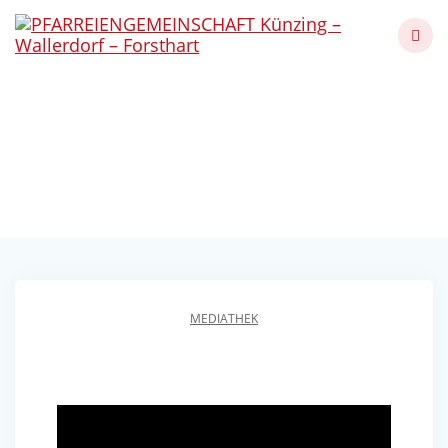
Skip
to
content
Die Zeit ist ein
sonderbares Ding
Künzing - Wallerdorf - Forsthart
MEDIATHEK