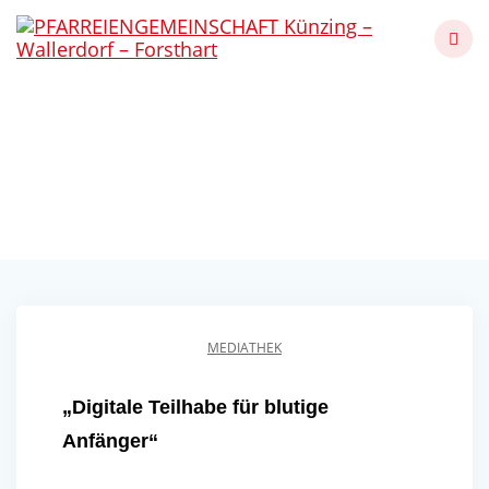
Skip
to
content
Digitale Teilhabe für
blutige Anfänger 2024
Künzing - Wallerdorf - Forsthart
MEDIATHEK
„Digitale Teilhabe für blutige
Anfänger“