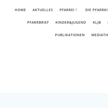
HOME
AKTUELLES
PFARREI
DIE PFARRK
PFARRBRIEF
KINDER&JUGEND
KLJB
PUBLIKATIONEN
MEDIAT
ischen Anbetung am 
Künzing - Wallerdorf - Forsthart