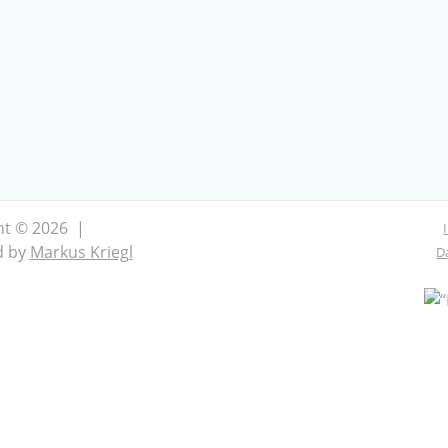
ht © 2026 |
d by
Markus Kriegl
D