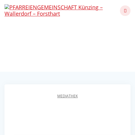
Skip
to
content
Familiengottesdienst
Advent
Künzing - Wallerdorf - Forsthart
MEDIATHEK