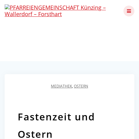
Skip
to
content
Fastenzeit und Ostern
Künzing - Wallerdorf - Forsthart
MEDIATHEK
,
OSTERN
Fastenzeit und
Ostern