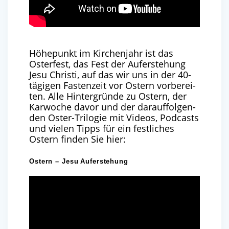
Höhe­punkt im Kir­chen­jahr ist das
Oster­fest, das Fest der Auf­er­ste­hung
Jesu Chris­ti, auf das wir uns in der
40
-
tägi­gen Fas­ten­zeit vor Ostern vor­be­rei­
ten. Alle Hin­ter­grün­de zu Ostern, der
Kar­wo­che davor und der dar­auf­fol­gen­
den Oster-Tri­lo­gie mit Vide­os, Pod­casts
und vie­len Tipps für ein fest­li­ches
Ostern fin­den Sie hier:
Ostern – Jesu Auferstehung