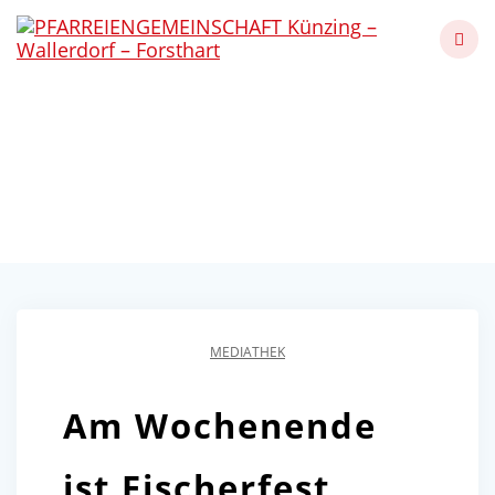
Skip
to
content
Fischerfest in Künzing
2023
Künzing - Wallerdorf - Forsthart
MEDIATHEK
Am Wochenende
ist Fischerfest