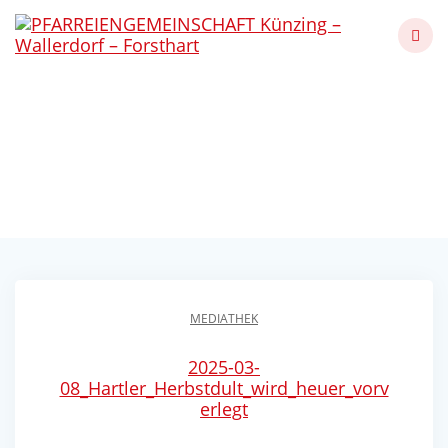
Skip
to
content
Hartler Herbstdult wird
heuer vorverlegt 2025
Künzing - Wallerdorf - Forsthart
MEDIATHEK
2025-03-
08_Hartler_Herbstdult_wird_heuer_vorv
erlegt