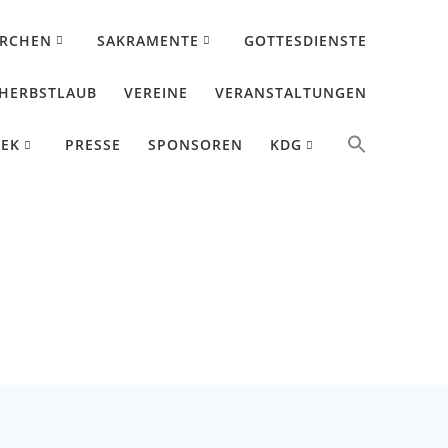
IRCHEN
SAKRAMENTE
GOTTESDIENSTE
HERBSTLAUB
VEREINE
VERANSTALTUNGEN
HEK
PRESSE
SPONSOREN
KDG
n Forsthart