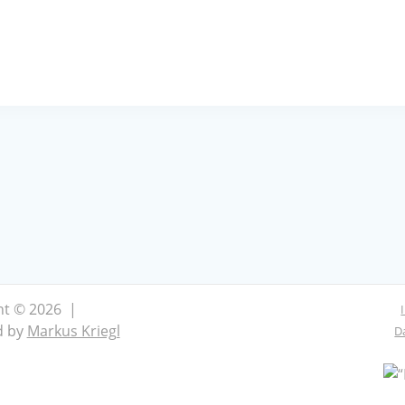
ht © 2026 |
d by
Markus Kriegl
D