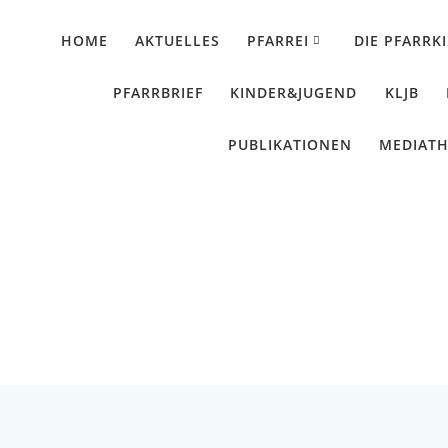
HOME
AKTUELLES
PFARREI
DIE PFARRK
PFARRBRIEF
KINDER&JUGEND
KLJB
PUBLIKATIONEN
MEDIAT
ch kommen – Sibler i
Künzing - Wallerdorf - Forsthart